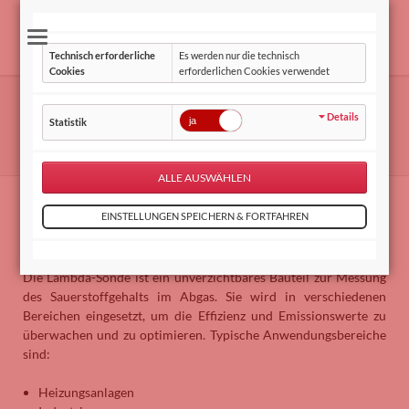
Technisch erforderliche
Es werden nur die technisch
Cookies
erforderlichen Cookies verwendet
Lambda Sonde
Details
Statistik
MESA Mess- und Regeltechnik
Produkte
Sonden
Lambda Sonde
Lambda Sonde
Anwendung
Die Lambda-Sonde ist ein unverzichtbares Bauteil zur Messung
des Sauerstoffgehalts im Abgas. Sie wird in verschiedenen
Bereichen eingesetzt, um die Effizienz und Emissionswerte zu
überwachen und zu optimieren. Typische Anwendungsbereiche
sind:
Heizungsanlagen