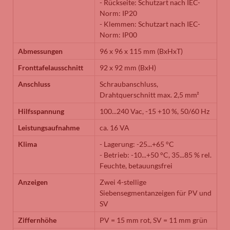
- Rückseite: Schutzart nach IEC-
Norm: IP20
- Klemmen: Schutzart nach IEC-
Norm: IP00
Abmessungen
96 x 96 x 115 mm (BxHxT)
Fronttafelausschnitt
92 x 92 mm (BxH)
Anschluss
Schraubanschluss,
Drahtquerschnitt max. 2,5 mm²
Hilfsspannung
100...240 Vac, -15 +10 %, 50/60 Hz
Leistungsaufnahme
ca. 16 VA
Klima
- Lagerung: -25...+65 °C
- Betrieb: -10...+50 °C, 35...85 % rel.
Feuchte, betauungsfrei
Anzeigen
Zwei 4-stellige
Siebensegmentanzeigen für PV und
SV
Ziffernhöhe
PV = 15 mm rot, SV = 11 mm grün