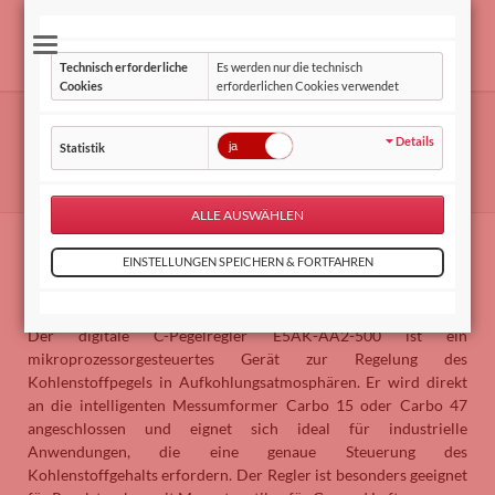
Technisch erforderliche
Es werden nur die technisch
Cookies
erforderlichen Cookies verwendet
Pegelregler E5AK-AA2-500
Details
Statistik
MESA Mess- und Regeltechnik
Produkte
Regler
Pegelregler E5AK-AA2-500
Digitaler C-Pegelregler E5AK-AA2-500
Anwendung
Der digitale C-Pegelregler E5AK-AA2-500 ist ein
mikroprozessorgesteuertes Gerät zur Regelung des
Kohlenstoffpegels in Aufkohlungsatmosphären. Er wird direkt
an die intelligenten Messumformer Carbo 15 oder Carbo 47
angeschlossen und eignet sich ideal für industrielle
Anwendungen, die eine genaue Steuerung des
Kohlenstoffgehalts erfordern. Der Regler ist besonders geeignet