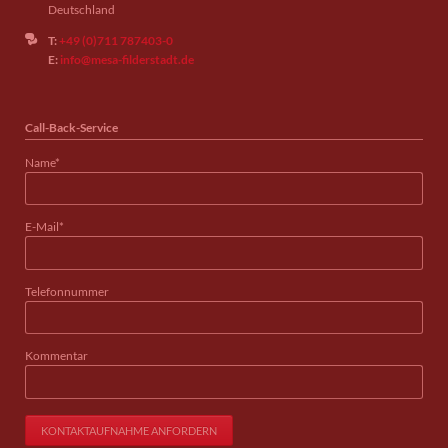
Deutschland
T:
+49 (0)711 787403-0
E:
info@mesa-filderstadt.de
Call-Back-Service
Pflichtfeld
Name
*
Pflichtfeld
E-Mail
*
Telefonnummer
Kommentar
KONTAKTAUFNAHME ANFORDERN